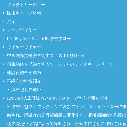
ファクトリーショー
医用キャップ材料
展示
ノーズワイヤー
bfe 95，bfe 98，bfe 99溶融ブロー
ワイヤーワイヤー
中国国際労働安全衛生エキスポ12月14日
衛生媒体を標的とするソーシャルメディアキャンペーン
非調質複合不織布
不織布の特性紹介
不織布包装の違い
KN 90の人工呼吸器とN 95マスク、どちらが良いです。
3 .溶融PPはスピニングポンプ及びスピン、ファインドローに供
給され、溶融PPは超微細繊維に変化する。超微細繊維の温度は
側の冷たい空気によって冷却され、冷却中にさらに伸張される