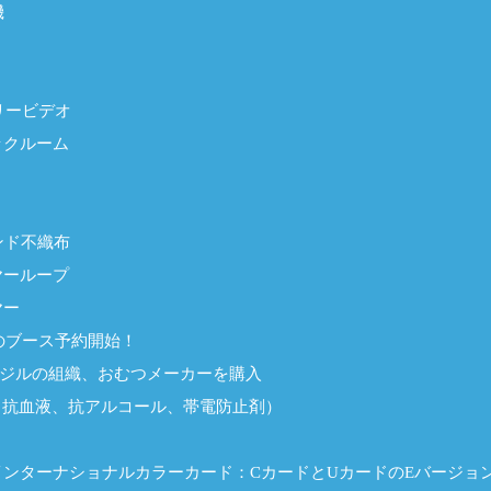
機
リービデオ
ックルーム
ンド不織布
ヤーループ
ヤー
降のブース予約開始！
ラジルの組織、おむつメーカーを購入
（抗血液、抗アルコール、帯電防止剤）
インターナショナルカラーカード：CカードとUカードのEバージョ