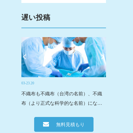
遅い投稿
03-23.20
03-19.20
とも呼ば
不織布も不織布（台湾の名前）、不織
フーヤンse
らずに形
布（より正式な科学的な名前）になり
は、主要な
それはち
ます。伝統的な織物は、織布やニット
カーの一つ
た生地の
や他の製織方法、すべてがfibeを通過す
性炭素繊維
無料見積もり
るかどうか。
の活性炭不