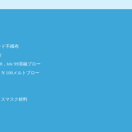
ンド不織布
布
e 98，bfe 99溶融ブロー
9，N 100メルトブロー
イスマスク材料
ス