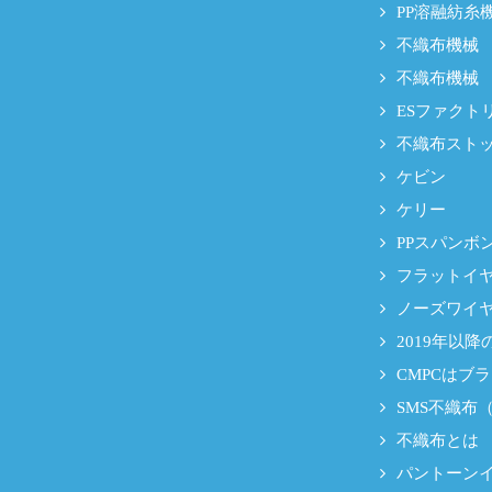
PP溶融紡糸
不織布機械
不織布機械
ESファクト
不織布スト
ケビン
ケリー
PPスパンボ
フラットイ
ノーズワイ
2019年以
CMPCはブ
SMS不織布
不織布とは
パントーン