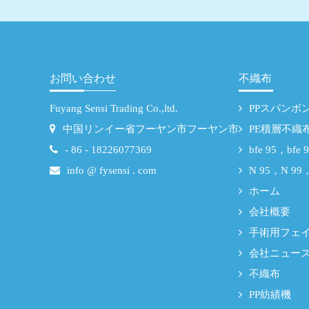
お問い合わせ
不織布
Fuyang Sensi Trading Co.,ltd.
PPスパンボ
中国リンイー省フーヤン市フーヤン市
PE積層不織
- 86 - 18226077369
bfe 95，bf
info @ fysensi . com
N 95，N 9
ホーム
会社概要
手術用フェ
会社ニュー
不織布
PP紡績機