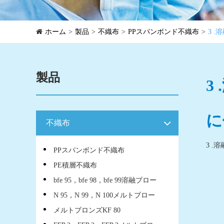
ホーム
製品
不織布
PPスパンボンド不織布
3 
製品
3
に
不織布
3 
PPスパンボンド不織布
PE積層不織布
bfe 95，bfe 98，bfe 99溶融ブロー
N 95，N 99，N 100メルトブロー
メルトブロンズKF 80