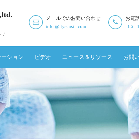
ltd.
メールでのお問い合わせ
お電
info @ fysensi . com
- 86 -
ー！
ケーション
ビデオ
ニュース＆リソース
お問