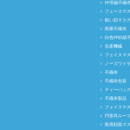
PP溶融不織
フェースマ
粗い顔マスク
医療不織布
白色PP紡績
生産機械
フェイスマス
ノーズワイ
不織布
不織布包装
ティーバッ
不織布製品
フェイスマ
円形耳ルー
医用顔面マス