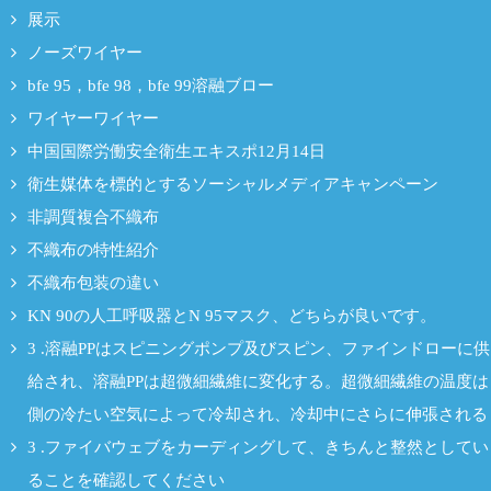
展示
ノーズワイヤー
bfe 95，bfe 98，bfe 99溶融ブロー
ワイヤーワイヤー
中国国際労働安全衛生エキスポ12月14日
衛生媒体を標的とするソーシャルメディアキャンペーン
非調質複合不織布
不織布の特性紹介
不織布包装の違い
KN 90の人工呼吸器とN 95マスク、どちらが良いです。
3 .溶融PPはスピニングポンプ及びスピン、ファインドローに供
給され、溶融PPは超微細繊維に変化する。超微細繊維の温度は
側の冷たい空気によって冷却され、冷却中にさらに伸張される
3 .ファイバウェブをカーディングして、きちんと整然としてい
ることを確認してください