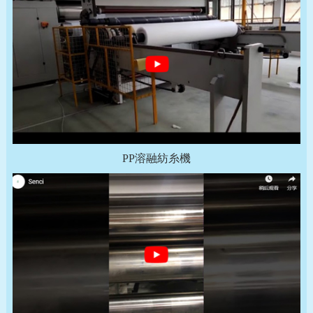
PP溶融紡糸機