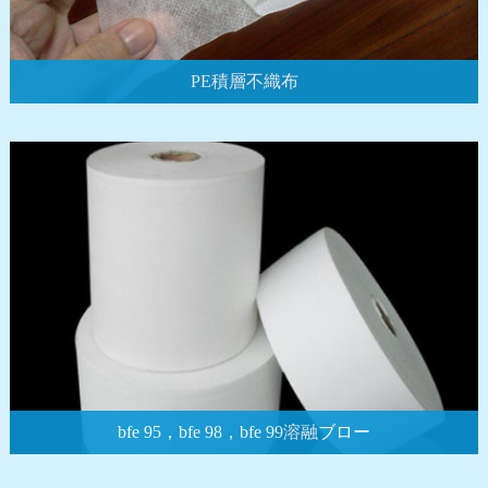
PE積層不織布
bfe 95，bfe 98，bfe 99溶融ブロー