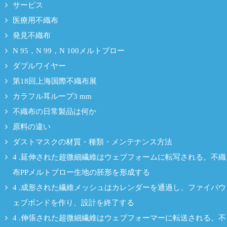
サービス
医療用不織布
発見不織布
N 95，N 99，N 100メルトブロー
ダブルワイヤー
第18回上海国際不織布展
カラフル耳ループ3 mm
不織布の日常製品は何か
原料の違い
ダストマスクの材質・種類・メンテナンス方法
4 .延伸された超微細繊維はウェブフォームに転写される。不織
布PPメルトブロー生地の胚形を形成する
4 .成形された繊維メッシュはカレンダーを通過し、ファイバウ
ェブボンドを作り、設計を終了する
4 .伸張された超微細繊維はウェブフォーマーに転送される。不