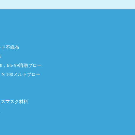
ンド不織布
布
e 98，bfe 99溶融ブロー
9，N 100メルトブロー
イスマスク材料
ス