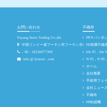
お問い合わせ
不織布
Fuyang Sensi Trading Co.,ltd.
PPスパンボ
中国リンイー省フーヤン市フーヤン市
PE積層不織
- 86 - 18226077369
bfe 95，bf
info @ fysensi . com
N 95，N 9
ホーム
会社概要
手術用フェ
会社ニュー
不織布
PP紡績機