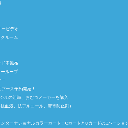
機
リービデオ
ックルーム
ンド不織布
ヤーループ
ヤー
降のブース予約開始！
ラジルの組織、おむつメーカーを購入
（抗血液、抗アルコール、帯電防止剤）
インターナショナルカラーカード：CカードとUカードのEバージョ