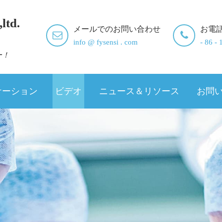
ltd.
メールでのお問い合わせ
お電
info @ fysensi . com
- 86 -
ー！
ケーション
ビデオ
ニュース＆リソース
お問