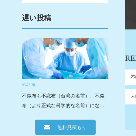
遅い投稿
RE
不
03-19.20
）、不織
フーヤンsensiトレーディング株式会社
不
）になり
は、主要な活性化カーボンクロスメー
やニット
カーの一つです。我々は主に2種類の活
eを通過す
性炭素繊維の生地を供給し、1つは通常
無料見積もり
の活性炭不織布です。