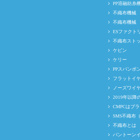
PP溶融紡糸
不織布機械
不織布機械
ESファクト
不織布スト
ケビン
ケリー
PPスパンボ
フラットイ
ノーズワイ
2019年以
CMPCはブ
SMS不織布
不織布とは
パントーン