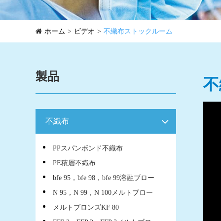
ホーム
ビデオ
不織布ストックルーム
製品
不
不織布
PPスパンボンド不織布
PE積層不織布
bfe 95，bfe 98，bfe 99溶融ブロー
N 95，N 99，N 100メルトブロー
メルトブロンズKF 80