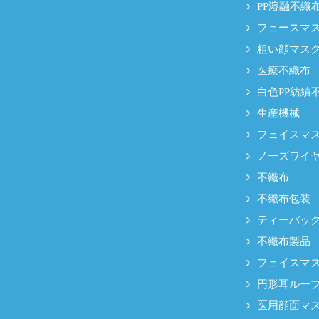
PP溶融不織
フェースマ
粗い顔マスク
医療不織布
白色PP紡績
生産機械
フェイスマス
ノーズワイ
不織布
不織布包装
ティーバッ
不織布製品
フェイスマ
円形耳ルー
医用顔面マス