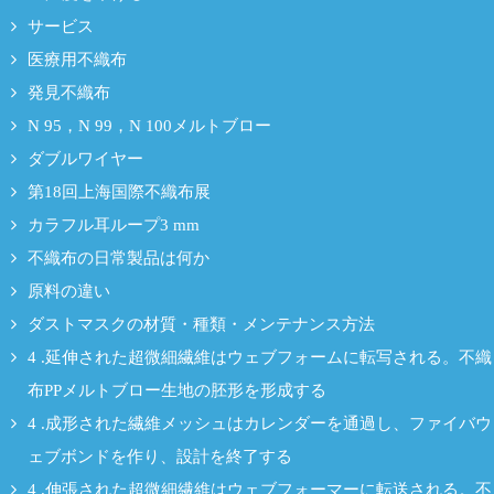
サービス
医療用不織布
発見不織布
N 95，N 99，N 100メルトブロー
ダブルワイヤー
第18回上海国際不織布展
カラフル耳ループ3 mm
不織布の日常製品は何か
原料の違い
ダストマスクの材質・種類・メンテナンス方法
4 .延伸された超微細繊維はウェブフォームに転写される。不織
布PPメルトブロー生地の胚形を形成する
4 .成形された繊維メッシュはカレンダーを通過し、ファイバウ
ェブボンドを作り、設計を終了する
4 .伸張された超微細繊維はウェブフォーマーに転送される。不